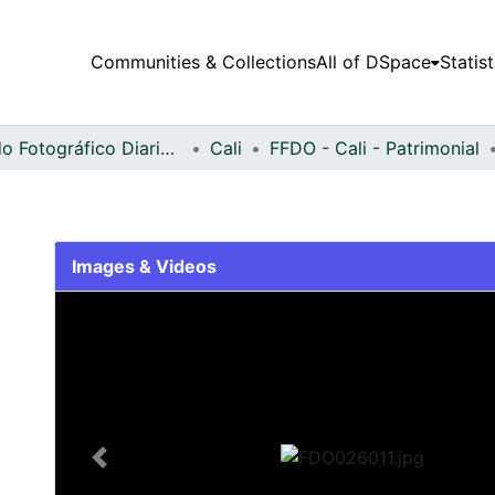
Communities & Collections
All of DSpace
Statist
Fondo Fotográfico Diario Occidente
Cali
FFDO - Cali - Patrimonial
Images & Videos
Slide 1 of 2
Previous