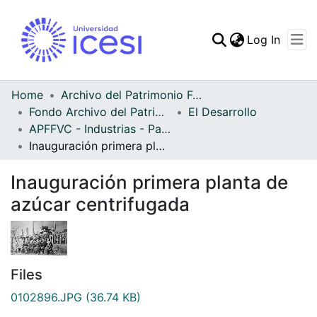
(curren
Log In
Communities & Collec
All of DSpace
Home
Archivo del Patrimonio Fotográfico y Fílmico del Valle del Cauca
Fondo Archivo del Patrimonio Fotográfico y Fílmico del Valle del Cauca
El Desarrollo
Statistics
APFFVC - Industrias - Patrimonial
Inauguración primera planta de azúcar centrifugada
Inauguración primera planta de
azúcar centrifugada
Files
0102896.JPG
(36.74 KB)