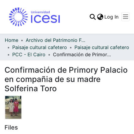
(curren
Log In
Communities & Collec
All of DSpace
Home
Archivo del Patrimonio Fotográfico y Fílmico del Valle del Cauca
Paisaje cultural cafetero
Paisaje cultural cafetero
Statistics
PCC - El Cairo
Confirmación de Primory Palacio en compañia de su madre Solferina Toro
Confirmación de Primory Palacio
en compañia de su madre
Solferina Toro
Files