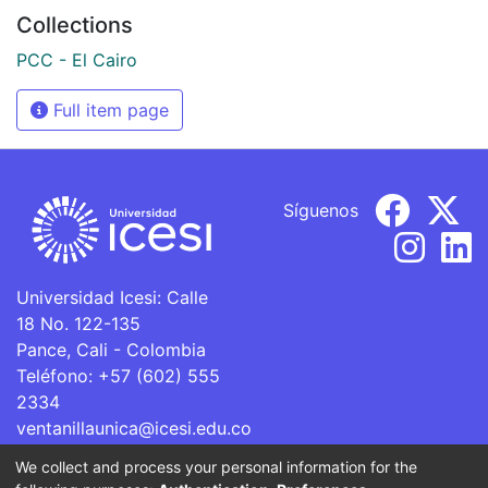
Collections
PCC - El Cairo
Full item page
Síguenos
Universidad Icesi: Calle
18 No. 122-135
Pance, Cali - Colombia
Teléfono: +57 (602) 555
2334
ventanillaunica@icesi.edu.co
We collect and process your personal information for the
La Universidad Icesi es una Institución de Educación