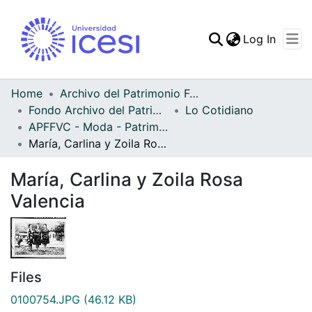
(curren
Log In
Communities & Collec
All of DSpace
Home
Archivo del Patrimonio Fotográfico y Fílmico del Valle del Cauca
Fondo Archivo del Patrimonio Fotográfico y Fílmico del Valle del Cauca
Lo Cotidiano
Statistics
APFFVC - Moda - Patrimonial
María, Carlina y Zoila Rosa Valencia
María, Carlina y Zoila Rosa
Valencia
Files
0100754.JPG
(46.12 KB)