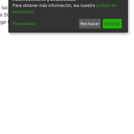
Para obtener más información, lea nuestra
política de
 lucen los clásicos
privacidad
.
 50's - 60's &
rge Garces
Personalizar
Rechazar
Aceptar
9/29388
Síguenos