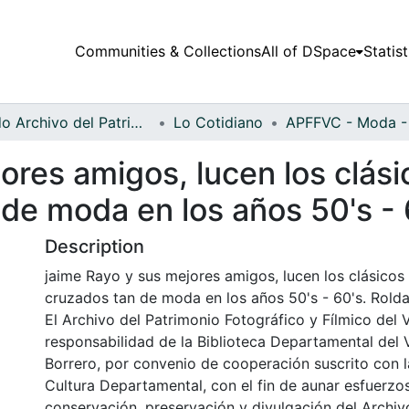
Communities & Collections
All of DSpace
Statist
Fondo Archivo del Patrimonio Fotográfico y Fílmico del Valle del Cauca
Lo Cotidiano
ores amigos, lucen los clási
de moda en los años 50's - 
Description
jaime Rayo y sus mejores amigos, lucen los clásicos
cruzados tan de moda en los años 50's - 60's. Roldan
El Archivo del Patrimonio Fotográfico y Fílmico del 
responsabilidad de la Biblioteca Departamental del 
Borrero, por convenio de cooperación suscrito con l
Cultura Departamental, con el fin de aunar esfuerzo
conservación, preservación y divulgación del Archivo