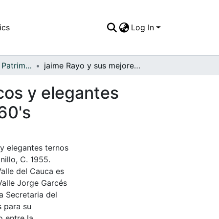
ics
Log In
APFFVC - Moda - Patrimonial
jaime Rayo y sus mejores amigos, lucen los clásicos y elegantes ternos cruzados tan de moda en los años 50's - 60's
cos y elegantes
60's
 y elegantes ternos
illo, C. 1955.
Valle del Cauca es
Valle Jorge Garcés
a Secretaria del
s para su
 entre la