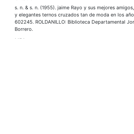
s. n. & s. n. (1955). jaime Rayo y sus mejores amigos,
y elegantes ternos cruzados tan de moda en los años
602245. ROLDANILLO: Biblioteca Departamental Jo
Borrero.
URI
https://audiovisuales.icesi.edu.co/handle/12345678
Collections
APFFVC - Moda - Patrimonial
Full item page
si: Calle 18 No. 122-135
olombia
(602) 555 2334
@icesi.edu.co