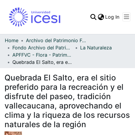
(curren
Log In
Communities & Collec
All of DSpace
Home
Archivo del Patrimonio Fotográfico y Fílmico del Valle del Cauca
Fondo Archivo del Patrimonio Fotográfico y Fílmico del Valle del Cauca
La Naturaleza
Statistics
APFFVC - Flora - Patrimonial
Quebrada El Salto, era el sitio preferido para la recreación y el disfrute del paseo, tradición vallecaucana, aprovechando el clima y la riqueza de los recursos naturales de la región
Quebrada El Salto, era el sitio
preferido para la recreación y el
disfrute del paseo, tradición
vallecaucana, aprovechando el
clima y la riqueza de los recursos
naturales de la región