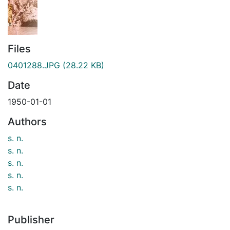
Files
0401288.JPG
(28.22 KB)
Date
1950-01-01
Authors
s. n.
s. n.
s. n.
s. n.
s. n.
Publisher