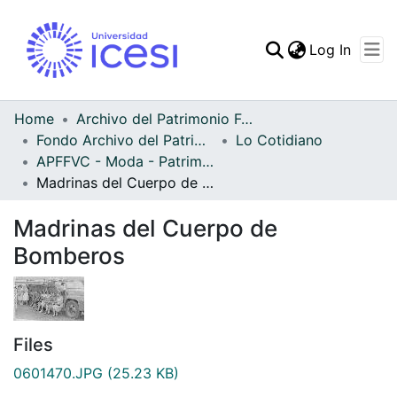
(curren
Log In
Communities & Collec
All of DSpace
Home
Archivo del Patrimonio Fotográfico y Fílmico del Valle del Cauca
Fondo Archivo del Patrimonio Fotográfico y Fílmico del Valle del Cauca
Lo Cotidiano
Statistics
APFFVC - Moda - Patrimonial
Madrinas del Cuerpo de Bomberos
Madrinas del Cuerpo de
Bomberos
Files
0601470.JPG
(25.23 KB)