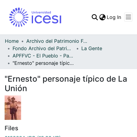
(curren
Log In
Communities & Collec
All of DSpace
Home
Archivo del Patrimonio Fotográfico y Fílmico del Valle del Cauca
Fondo Archivo del Patrimonio Fotográfico y Fílmico del Valle del Cauca
La Gente
Statistics
APFFVC - El Pueblo - Patrimonial
"Ernesto" personaje típico de La Unión
"Ernesto" personaje típico de La
Unión
Files