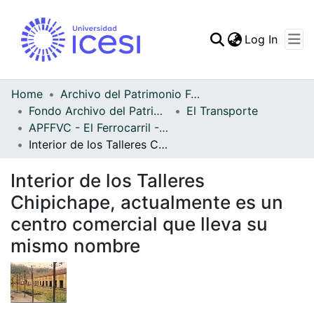
(curren
Log In
Communities & Collec
All of DSpace
Home
Archivo del Patrimonio Fotográfico y Fílmico del Valle del Cauca
Fondo Archivo del Patrimonio Fotográfico y Fílmico del Valle del Cauca
El Transporte
Statistics
APFFVC - El Ferrocarril - Patrimonial
Interior de los Talleres Chipichape, actualmente es un centro comercial que lleva su mismo nombre
Interior de los Talleres
Chipichape, actualmente es un
centro comercial que lleva su
mismo nombre