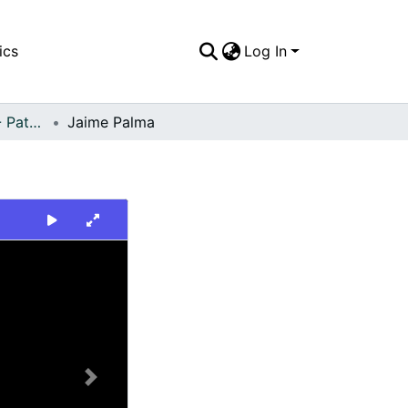
ics
Log In
FFDO - Personajes - Patrimonial
Jaime Palma
Next