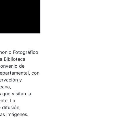
monio Fotográfico
a Biblioteca
convenio de
Departamental, con
ervación y
cana,
 que visitan la
nte. La
 difusión,
 las imágenes.