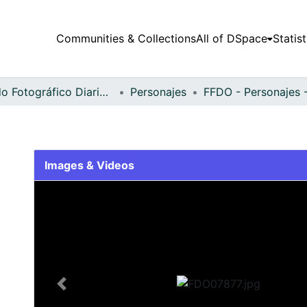
Communities & Collections
All of DSpace
Statist
Fondo Fotográfico Diario Occidente
Personajes
Images & Videos
Slide 1 of 1
Previous