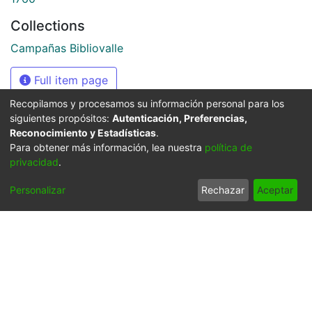
Collections
Campañas Bibliovalle
Full item page
Recopilamos y procesamos su información personal para los
siguientes propósitos:
Autenticación, Preferencias,
Reconocimiento y Estadísticas
.
Síguenos
Para obtener más información, lea nuestra
política de
privacidad
.
Personalizar
Rechazar
Aceptar
Universidad Icesi: Calle
18 No. 122-135
Pance, Cali - Colombia
Teléfono: +57 (602) 555
2334
ventanillaunica@icesi.edu.co