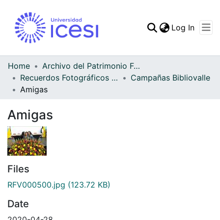
(curren
Log In
Communities & Collec
All of DSpace
Home
Archivo del Patrimonio Fotográfico y Fílmico del Valle del Cauca
Recuerdos Fotográficos Vallecaucanos
Campañas Bibliovalle
Statistics
Amigas
Amigas
Files
RFV000500.jpg
(123.72 KB)
Date
2020-04-28