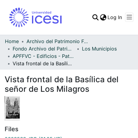
(curren
Log In
Communities & Collec
All of DSpace
Home
Archivo del Patrimonio Fotográfico y Fílmico del Valle del Cauca
Fondo Archivo del Patrimonio Fotográfico y Fílmico del Valle del Cauca
Los Municipios
Statistics
APFFVC - Edificios - Patrimonial
Vista frontal de la Basílica del señor de Los Milagros
Vista frontal de la Basílica del
señor de Los Milagros
Files