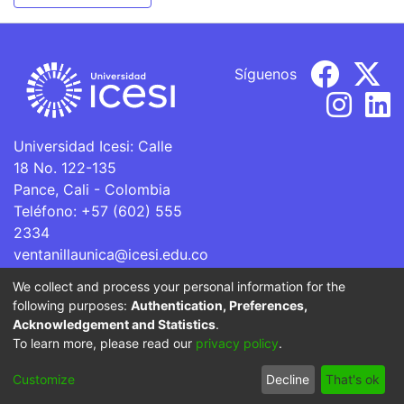
Síguenos
Universidad Icesi: Calle
18 No. 122-135
Pance, Cali - Colombia
Teléfono: +57 (602) 555
2334
ventanillaunica@icesi.edu.co
We collect and process your personal information for the
La Universidad Icesi es una Institución de Educación
following purposes:
Authentication, Preferences,
Superior que se encuentra sujeta a inspección y vigilancia
Acknowledgement and Statistics
.
por parte del Ministerio de Educación Nacional.
To learn more, please read our
privacy policy
.
Cookie
Privacy
End User
Send
Customize
Decline
That's ok
settings
policy
Agreement
Feedback