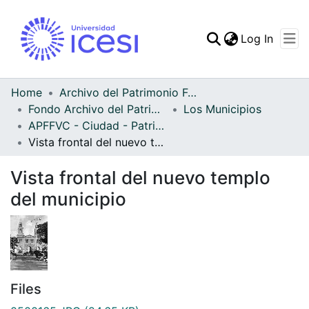
(curren
Log In
Communities & Collec
All of DSpace
Home
Archivo del Patrimonio Fotográfico y Fílmico del Valle del Cauca
Fondo Archivo del Patrimonio Fotográfico y Fílmico del Valle del Cauca
Los Municipios
Statistics
APFFVC - Ciudad - Patrimonial
Vista frontal del nuevo templo del municipio
Vista frontal del nuevo templo
del municipio
Files