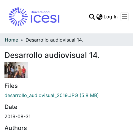
(curren
Log In
Communities & Collec
All of DSpace
Home
Desarrollo audiovisual 14.
Statistics
Desarrollo audiovisual 14.
Files
desarrollo_audiovisual_2019.JPG
(5.8 MB)
Date
2019-08-31
Authors