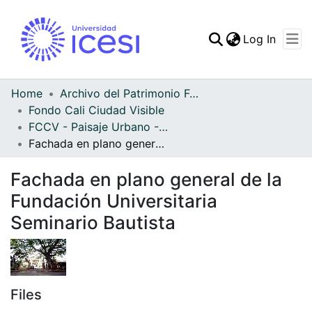
(curren
Log In
Communities & Collec
All of DSpace
Home
Archivo del Patrimonio Fotográfico y Fílmico del Valle del Cauca
Fondo Cali Ciudad Visible
Statistics
FCCV - Paisaje Urbano - Patrimonial
Fachada en plano general de la Fundación Universitaria Seminario Bautista
Fachada en plano general de la
Fundación Universitaria
Seminario Bautista
Files