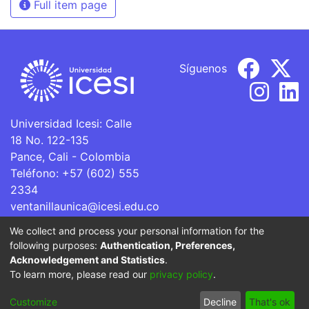
Full item page
Síguenos
Universidad Icesi: Calle
18 No. 122-135
Pance, Cali - Colombia
Teléfono: +57 (602) 555
2334
ventanillaunica@icesi.edu.co
We collect and process your personal information for the
La Universidad Icesi es una Institución de Educación
following purposes:
Authentication, Preferences,
Superior que se encuentra sujeta a inspección y vigilancia
Acknowledgement and Statistics
.
por parte del Ministerio de Educación Nacional.
To learn more, please read our
privacy policy
.
Cookie
Privacy
End User
Send
Customize
Decline
That's ok