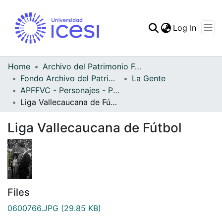
(curren
Log In
Communities & Collec
All of DSpace
Home
Archivo del Patrimonio Fotográfico y Fílmico del Valle del Cauca
Fondo Archivo del Patrimonio Fotográfico y Fílmico del Valle del Cauca
La Gente
Statistics
APFFVC - Personajes - Patrimonial
Liga Vallecaucana de Fútbol
Liga Vallecaucana de Fútbol
Files
0600766.JPG
(29.85 KB)