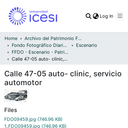
(curren
Log In
Communities & Collec
All of DSpace
Home
Archivo del Patrimonio Fotográfico y Fílmico del Valle del Cauca
Fondo Fotográfico Diario Occidente
Escenario
Statistics
FFDO - Escenario - Patrimonial
Calle 47-05 auto- clinic, servicio automotor
Calle 47-05 auto- clinic, servicio
automotor
Files
FDO09459.jpg
(746.96 KB)
1_FDO09459.jpg
(746.96 KB)