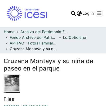
(curren
Log In
Communities & Collec
All of DSpace
Home
Archivo del Patrimonio Fotográfico y Fílmico del Valle del Cauca
Fondo Archivo del Patrimonio Fotográfico y Fílmico del Valle del Cauca
Lo Cotidiano
Statistics
APFFVC - Fotos Familiares - Patrimonial
Cruzana Montaya y su niña de paseo en el parque
Cruzana Montaya y su niña de
paseo en el parque
Files