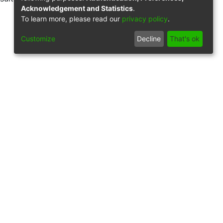
Acknowledgement and Statistics
.
To learn more, please read our
privacy policy
.
Customize
Decline
That's ok
9/83428