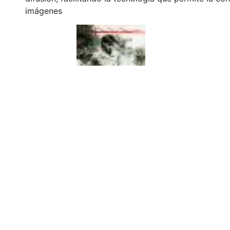
imágenes
Click on the image to open the gallery.
URI
https://audiovisuales.icesi.edu.co/handle/12345678
Collections
FFDO - Rincón del Deportivo Cali - Patrimonial