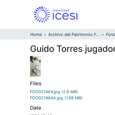
Home
Archivo del Patrimonio Fotográfico y Fílmico del Valle del Cauca
Guido Torres jugado
Files
FDO021464.jpg
(2.9 MB)
FDO021464A.jpg
(1.98 MB)
Date