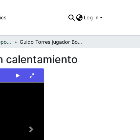
ics
Log In
FFDO - Rincón del Deportivo Cali - Patrimonial
Guido Torres jugador Boca Juniors. Se aprecia en calentamiento
n calentamiento
Next