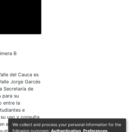
rimera B
Valle del Cauca es
Valle Jorge Garcés
a Secretaría de
s para su
 entre la
tudiantes e
 su uso y consulta
en el proceso de
We collect and process your personal information for the
following purposes:
Authentication, Preferences,
sulta de las