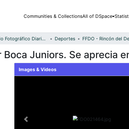
Communities & Collections
All of DSpace
Statist
Fondo Fotográfico Diario Occidente
Deportes
r Boca Juniors. Se aprecia e
Images & Videos
Slide 1 of 2
Previous