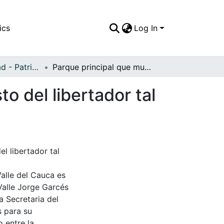
ics
Log In
APFFVC - Ciudad - Patrimonial
Parque principal que muestra el pedestal del busto del libertador tal como está en la actualidad
o del libertador tal
l libertador tal
Valle del Cauca es
Valle Jorge Garcés
a Secretaria del
s para su
 entre la