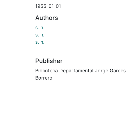
1955-01-01
Authors
s. n.
s. n.
s. n.
Publisher
Biblioteca Departamental Jorge Garces
Borrero