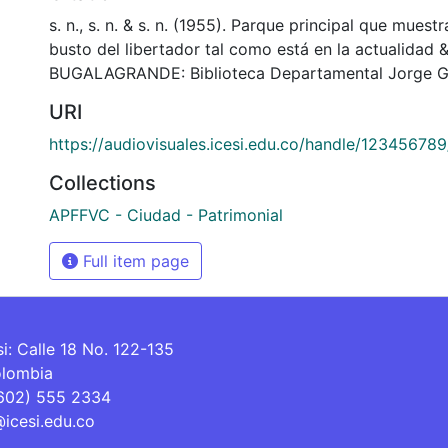
s. n., s. n. & s. n. (1955). Parque principal que muestr
busto del libertador tal como está en la actualidad
BUGALAGRANDE: Biblioteca Departamental Jorge Ga
URI
https://audiovisuales.icesi.edu.co/handle/12345678
Collections
APFFVC - Ciudad - Patrimonial
Full item page
si: Calle 18 No. 122-135
olombia
(602) 555 2334
@icesi.edu.co