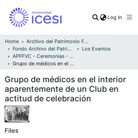
(curren
Log In
Communities & Collec
All of DSpace
Home
Archivo del Patrimonio Fotográfico y Fílmico del Valle del Cauca
Fondo Archivo del Patrimonio Fotográfico y Fílmico del Valle del Cauca
Los Eventos
Statistics
APFFVC - Ceremonias - Patrimonial
Grupo de médicos en el interior aparentemente de un Club en actitud de celebración
Grupo de médicos en el interior
aparentemente de un Club en
actitud de celebración
Files