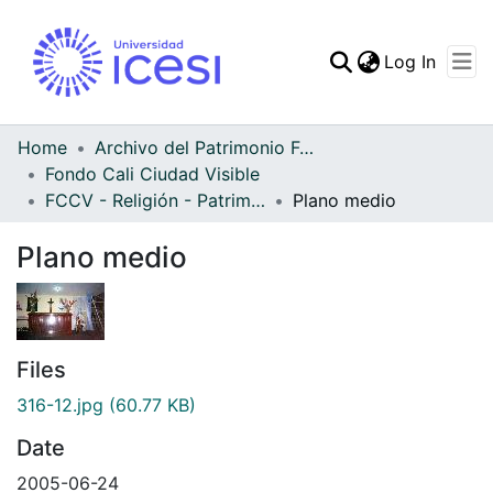
(curren
Log In
Communities & Collec
All of DSpace
Home
Archivo del Patrimonio Fotográfico y Fílmico del Valle del Cauca
Fondo Cali Ciudad Visible
Statistics
FCCV - Religión - Patrimonial
Plano medio
Plano medio
Files
316-12.jpg
(60.77 KB)
Date
2005-06-24