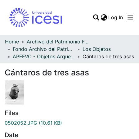
(curren
Log In
Communities & Collec
All of DSpace
Home
Archivo del Patrimonio Fotográfico y Fílmico del Valle del Cauca
Fondo Archivo del Patrimonio Fotográfico y Fílmico del Valle del Cauca
Los Objetos
Statistics
APFFVC - Objetos Arqueológico - Patrimonial
Cántaros de tres asas
Cántaros de tres asas
Files
0502052.JPG
(10.61 KB)
Date