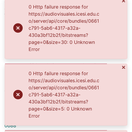
×
esfuerzos para su conservación, preservación y
0 Http failure response for
divulgación del Archivo entre la comunidad
https://audiovisuales.icesi.edu.c
Vallecaucana, especialmente entre los estudiantes e
o/server/api/core/bundles/0661
investigadores que visitan la Biblioteca, propiciando el
c791-5ab6-4317-a32a-
su uso y consulta permanente. La universidad Icesi es
430a3bf12b2f/bitstreams?
un colaborador en el proceso de difusión, facilitando
page=0&size=30: 0 Unknown
la tecnología que permite la consulta de las imágenes.
Error
Click on the image to open the gallery.
×
Citation
0 Http failure response for
https://audiovisuales.icesi.edu.c
Usma Velásquez, H. J. (2005). Interior de aula de
o/server/api/core/bundles/0661
colegio infantil. Santiago de Cali: Biblioteca
c791-5ab6-4317-a32a-
Departamental Jorge Garces Borrero.
430a3bf12b2f/bitstreams?
URI
page=0&size=5: 0 Unknown
Error
https://audiovisuales.icesi.edu.co/handle/123456789/5
0688