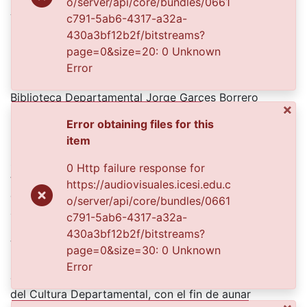
o/server/api/core/bundles/0661
Authors
c791-5ab6-4317-a32a-
Usma Velásquez, Hosiel Jairo
430a3bf12b2f/bitstreams?
page=0&size=20: 0 Unknown
Error
Publisher
Biblioteca Departamental Jorge Garces Borrero
×
Description
Error obtaining files for this
item
Interior de aula de colegio infantil. Niños sentados en
sus pupitres estudian mientras la profesora desde el
0 Http failure response for
tablero les da indicaciones matemáticas. El salón de
https://audiovisuales.icesi.edu.c
clase está construido en ladrillo pintado de blanco y
o/server/api/core/bundles/0661
afuera brilla el sol.
c791-5ab6-4317-a32a-
El Archivo del Patrimonio Fotográfico y Fílmico del
430a3bf12b2f/bitstreams?
Valle del Cauca es responsabilidad de la Biblioteca
page=0&size=30: 0 Unknown
Departamental del Valle Jorge Garcés Borrero, por
Error
convenio de cooperación suscrito con la Secretaria
del Cultura Departamental, con el fin de aunar