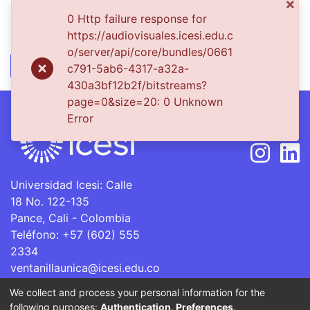
×
Collections
0 Http failure response for
FCCV - Colegios - Patrimonial
https://audiovisuales.icesi.edu.c
o/server/api/core/bundles/0661
Full item page
c791-5ab6-4317-a32a-
430a3bf12b2f/bitstreams?
page=0&size=20: 0 Unknown
Error
Síguenos
Universidad Icesi: Calle
18 No. 122-135
Pance, Cali - Colombia
Teléfono: +57 (602) 555
2334
ventanillaunica@icesi.edu.co
We collect and process your personal information for the
La Universidad Icesi es una Institución de Educación
following purposes:
Authentication, Preferences,