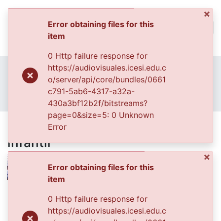
×
Error obtaining files for this
(curren
Log In
item
Communities & Collec
0 Http failure response for
All of DSpace
Home
Archivo del Patrimonio Fotográfico y Fílmico del Valle del Cauca
https://audiovisuales.icesi.edu.c
Fondo Cali Ciudad Visible
o/server/api/core/bundles/0661
Statistics
FCCV - Colegios - Patrimonial
c791-5ab6-4317-a32a-
Interior de aula de colegio infantil
430a3bf12b2f/bitstreams?
page=0&size=5: 0 Unknown
Interior de aula de colegio
Error
infantil
×
Error obtaining files for this
item
Date
0 Http failure response for
2005-06-24
https://audiovisuales.icesi.edu.c