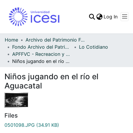
(curren
Log In
Communities & Collec
All of DSpace
Home
Archivo del Patrimonio Fotográfico y Fílmico del Valle del Cauca
Fondo Archivo del Patrimonio Fotográfico y Fílmico del Valle del Cauca
Lo Cotidiano
Statistics
APFFVC - Recreacion y Paseo - Patrimonial
Niños jugando en el río el Aguacatal
Niños jugando en el río el
Aguacatal
Files
0501098.JPG
(34.91 KB)