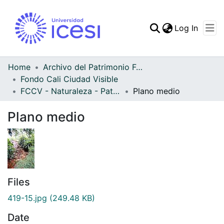
(curren
Log In
Communities & Collec
All of DSpace
Home
Archivo del Patrimonio Fotográfico y Fílmico del Valle del Cauca
Fondo Cali Ciudad Visible
Statistics
FCCV - Naturaleza - Patrimonial
Plano medio
Plano medio
Files
419-15.jpg
(249.48 KB)
Date