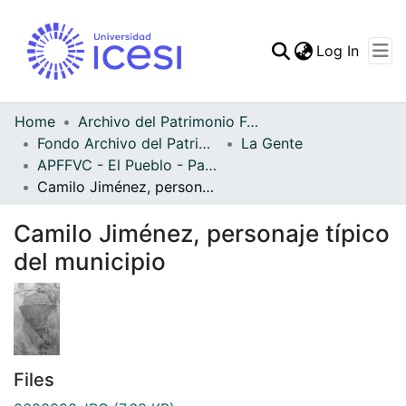
(curren
Log In
Communities & Collec
All of DSpace
Home
Archivo del Patrimonio Fotográfico y Fílmico del Valle del Cauca
Fondo Archivo del Patrimonio Fotográfico y Fílmico del Valle del Cauca
La Gente
Statistics
APFFVC - El Pueblo - Patrimonial
Camilo Jiménez, personaje típico del municipio
Camilo Jiménez, personaje típico
del municipio
Files