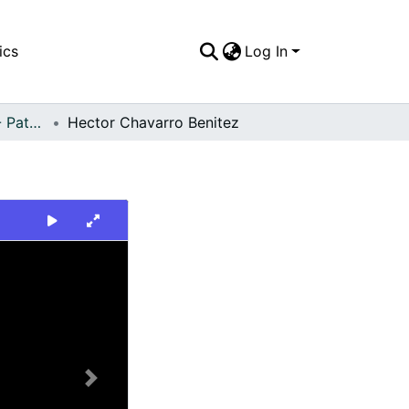
ics
Log In
FFDO - Personajes - Patrimonial
Hector Chavarro Benitez
Next