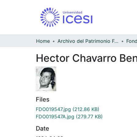
Home
Archivo del Patrimonio Fotográfico y Fílmico del Valle del Cauca
Hector Chavarro Ben
Files
FDO019547.jpg
(212.86 KB)
FDO019547A.jpg
(279.77 KB)
Date