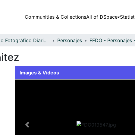
Communities & Collections
All of DSpace
Statist
Fondo Fotográfico Diario Occidente
Personajes
itez
Images & Videos
Slide 1 of 2
Previous