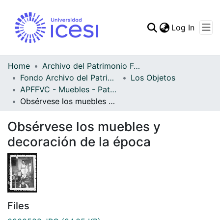
(curren
Log In
Communities & Collec
All of DSpace
Home
Archivo del Patrimonio Fotográfico y Fílmico del Valle del Cauca
Fondo Archivo del Patrimonio Fotográfico y Fílmico del Valle del Cauca
Los Objetos
Statistics
APFFVC - Muebles - Patrimonial
Obsérvese los muebles y decoración de la época
Obsérvese los muebles y
decoración de la época
Files