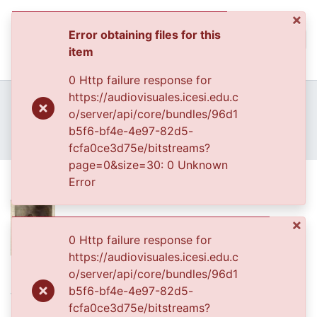
×
Error obtaining files for this
(curren
Log In
item
Communities & Collec
0 Http failure response for
All of DSpace
Home
Archivo del Patrimonio Fotográfico y Fílmico del Valle del Cauca
https://audiovisuales.icesi.edu.c
Municipios del Valle del Cauca
o/server/api/core/bundles/96d1
Statistics
Municipios del Valle del Cauca
b5f6-bf4e-4e97-82d5-
Niño Jorge Alvarado. San Pedro
fcfa0ce3d75e/bitstreams?
page=0&size=30: 0 Unknown
Niño Jorge Alvarado. San Pedro
Error
×
0 Http failure response for
https://audiovisuales.icesi.edu.c
Files
o/server/api/core/bundles/96d1
b5f6-bf4e-4e97-82d5-
VALLE000691.jpg
(608.84 KB)
fcfa0ce3d75e/bitstreams?