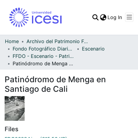
(curren
Log In
Communities & Collec
All of DSpace
Home
Archivo del Patrimonio Fotográfico y Fílmico del Valle del Cauca
Fondo Fotográfico Diario Occidente
Escenario
Statistics
FFDO - Escenario - Patrimonial
Patinódromo de Menga en Santiago de Cali
Patinódromo de Menga en
Santiago de Cali
Files