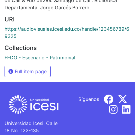
de Cali & Fdo 06294. Santiago de Cali: Biblioteca
Departamental Jorge Garcés Borrero.
URI
https://audiovisuales.icesi.edu.co/handle/123456789/6
9325
Collections
FFDO - Escenario - Patrimonial
Full item page
Síguenos
Universidad Icesi: Calle
18 No. 122-135