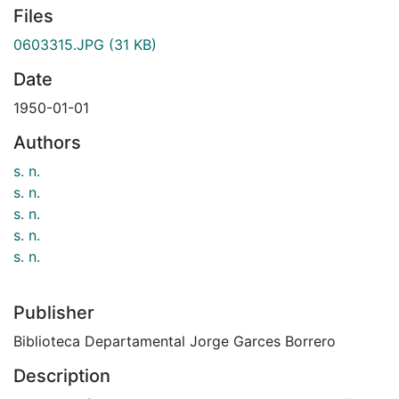
Files
0603315.JPG
(31 KB)
Date
1950-01-01
Authors
s. n.
s. n.
s. n.
s. n.
s. n.
Publisher
Biblioteca Departamental Jorge Garces Borrero
Description