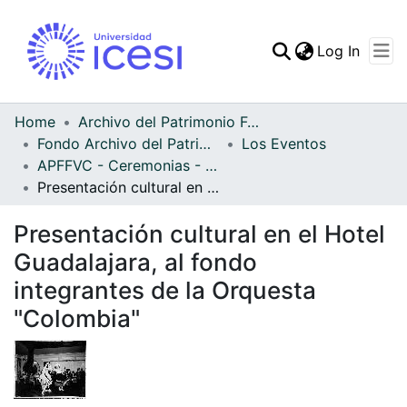
(curren
Log In
Communities & Collec
All of DSpace
Home
Archivo del Patrimonio Fotográfico y Fílmico del Valle del Cauca
Fondo Archivo del Patrimonio Fotográfico y Fílmico del Valle del Cauca
Los Eventos
Statistics
APFFVC - Ceremonias - Patrimonial
Presentación cultural en el Hotel Guadalajara, al fondo integrantes de la Orquesta "Colombia"
Presentación cultural en el Hotel
Guadalajara, al fondo
integrantes de la Orquesta
"Colombia"