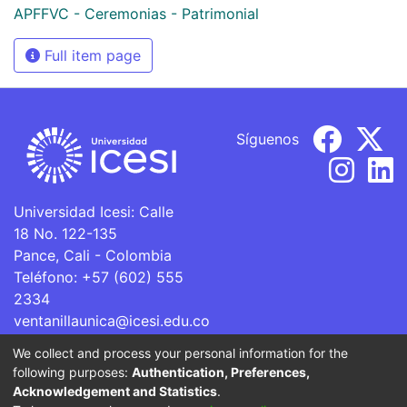
APFFVC - Ceremonias - Patrimonial
Full item page
Síguenos
Universidad Icesi: Calle
18 No. 122-135
Pance, Cali - Colombia
Teléfono: +57 (602) 555
2334
ventanillaunica@icesi.edu.co
We collect and process your personal information for the
La Universidad Icesi es una Institución de Educación
following purposes:
Authentication, Preferences,
Superior que se encuentra sujeta a inspección y vigilancia
Acknowledgement and Statistics
.