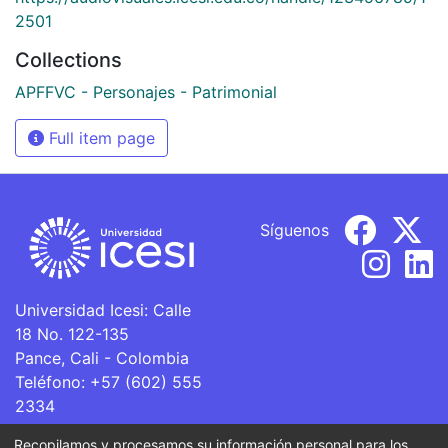
2501
Collections
APFFVC - Personajes - Patrimonial
Full item page
Síguenos
Universidad Icesi: Calle
18 No. 122-135
Pance, Cali - Colombia
Teléfono: +57 (602) 555
2334
ventanillaunica@icesi.edu.co
Recopilamos y procesamos su información personal para los