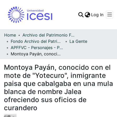
(curren
Log In
Communities & Collec
All of DSpace
Home
Archivo del Patrimonio Fotográfico y Fílmico del Valle del Cauca
Fondo Archivo del Patrimonio Fotográfico y Fílmico del Valle del Cauca
La Gente
Statistics
APFFVC - Personajes - Patrimonial
Montoya Payán, conocido con el mote de "Yotecuro", inmigrante paisa que cabalgaba en una mula blanca de nombre Jalea ofreciendo sus oficios de curandero
Montoya Payán, conocido con el
mote de "Yotecuro", inmigrante
paisa que cabalgaba en una mula
blanca de nombre Jalea
ofreciendo sus oficios de
curandero