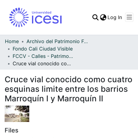
(curren
Log In
Communities & Collec
All of DSpace
Home
Archivo del Patrimonio Fotográfico y Fílmico del Valle del Cauca
Fondo Cali Ciudad Visible
Statistics
FCCV - Calles - Patrimonial
Cruce vial conocido como cuatro esquinas limite entre los barrios Marroquín I y Marroquín II
Cruce vial conocido como cuatro
esquinas limite entre los barrios
Marroquín I y Marroquín II
Files