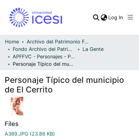
(curren
Log In
Communities & Collec
All of DSpace
Home
Archivo del Patrimonio Fotográfico y Fílmico del Valle del Cauca
Fondo Archivo del Patrimonio Fotográfico y Fílmico del Valle del Cauca
La Gente
Statistics
APFFVC - Personajes - Patrimonial
Personaje Típico del municipio de El Cerrito
Personaje Típico del municipio
de El Cerrito
Files
A389.JPG
(23.86 KB)