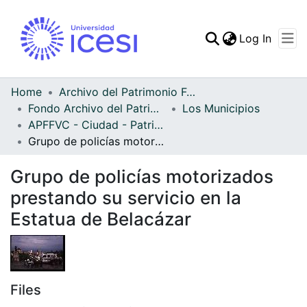
(curren
Log In
Communities & Collec
All of DSpace
Home
Archivo del Patrimonio Fotográfico y Fílmico del Valle del Cauca
Fondo Archivo del Patrimonio Fotográfico y Fílmico del Valle del Cauca
Los Municipios
Statistics
APFFVC - Ciudad - Patrimonial
Grupo de policías motorizados prestando su servicio en la Estatua de Belacázar
Grupo de policías motorizados
prestando su servicio en la
Estatua de Belacázar
Files