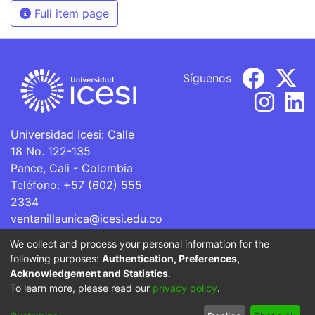
Full item page
Síguenos
Universidad Icesi: Calle
18 No. 122-135
Pance, Cali - Colombia
Teléfono: +57 (602) 555
2334
ventanillaunica@icesi.edu.co
We collect and process your personal information for the
La Universidad Icesi es una Institución de Educación
following purposes:
Authentication, Preferences,
Superior que se encuentra sujeta a inspección y vigilancia
Acknowledgement and Statistics
.
por parte del Ministerio de Educación Nacional.
To learn more, please read our
privacy policy
.
Cookie
Privacy
End User
Send