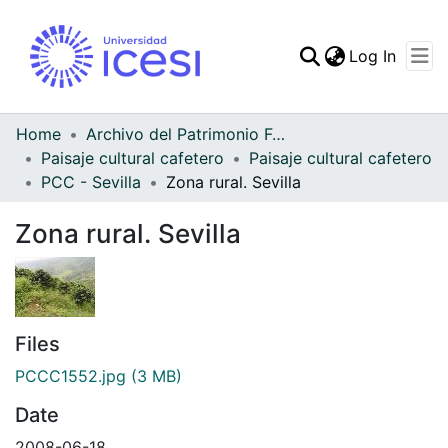
(curren
Log In
Communities & Collec
All of DSpace
Home
Archivo del Patrimonio Fotográfico y Fílmico del Valle del Cauca
Paisaje cultural cafetero
Paisaje cultural cafetero
Statistics
PCC - Sevilla
Zona rural. Sevilla
Zona rural. Sevilla
Files
PCCC1552.jpg
(3 MB)
Date
2008-06-18