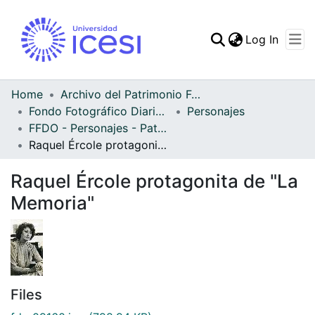
(curren
Log In
Communities & Collec
All of DSpace
Home
Archivo del Patrimonio Fotográfico y Fílmico del Valle del Cauca
Fondo Fotográfico Diario Occidente
Personajes
Statistics
FFDO - Personajes - Patrimonial
Raquel Ércole protagonita de "La Memoria"
Raquel Ércole protagonita de "La
Memoria"
Files