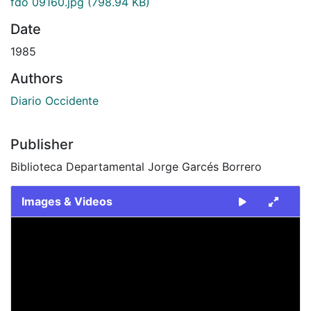
fdo 09160.jpg
(798.94 KB)
Date
1985
Authors
Diario Occidente
Publisher
Biblioteca Departamental Jorge Garcés Borrero
Images & Videos
Slide 1 of 1