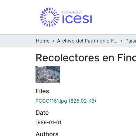
Home
Archivo del Patrimonio Fotográfico y Fílmico del Valle del Cauca
Pais
Recolectores en Finc
Files
PCCC1161.jpg
(825.02 KB)
Date
1989-01-01
Authors