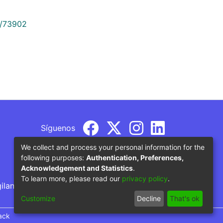
9/73902
Síguenos
We collect and process your personal information for the
following purposes:
Authentication, Preferences,
Acknowledgement and Statistics
.
To learn more, please read our
privacy policy
.
gilancia por parte del Ministerio de Educación
Customize
Decline
That's ok
ack