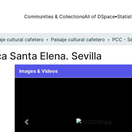
Communities & Collections
All of DSpace
Statist
aje cultural cafetero
Paisaje cultural cafetero
PCC - Se
a Santa Elena. Sevilla
Images & Videos
Slide 1 of 1
Previous