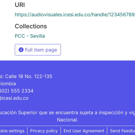
URI
https://audiovisuales.icesi.edu.co/handle/12345678
Collections
PCC - Sevilla
Full item page
si: Calle 18 No. 122-135
olombia
(602) 555 2334
@icesi.edu.co
ucación Superior que se encuentra sujeta a inspección y vi
Nacional.
okie settings
Privacy policy
End User Agreement
Send Feedb