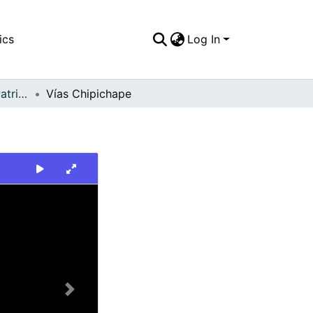
ics
Log In
FFDO - Escenario - Patrimonial
Vías Chipichape
Next