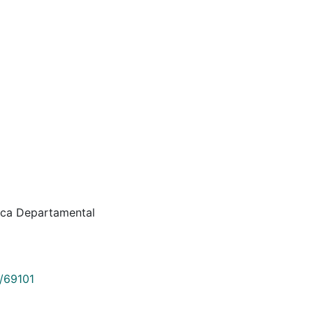
teca Departamental
9/69101