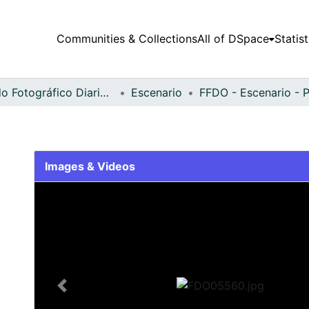
Communities & Collections
All of DSpace
Statist
Fondo Fotográfico Diario Occidente
Escenario
Images & Videos
Slide 1 of 1
Previous