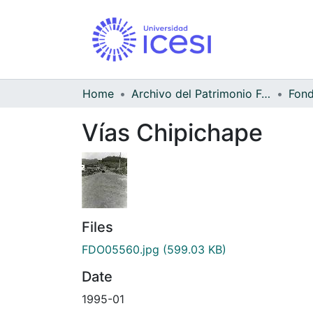
Home
Archivo del Patrimonio Fotográfico y Fílmico del Valle del Cauca
Vías Chipichape
Files
FDO05560.jpg
(599.03 KB)
Date
1995-01