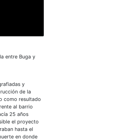
da entre Buga y
grafiadas y
rucción de la
do como resultado
rente al barrio
acía 25 años
sible el proyecto
traban hasta el
muerte en donde