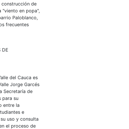
La construcción de
 "viento en popa",
barrio Paloblanco,
los frecuentes
S DE
Valle del Cauca es
Valle Jorge Garcés
a Secretaría de
s para su
 entre la
tudiantes e
 su uso y consulta
en el proceso de