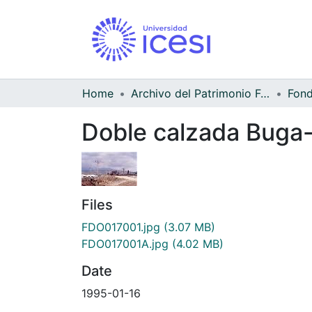
Home
Archivo del Patrimonio Fotográfico y Fílmico del Valle del Cauca
Doble calzada Buga-
Files
FDO017001.jpg
(3.07 MB)
FDO017001A.jpg
(4.02 MB)
Date
1995-01-16