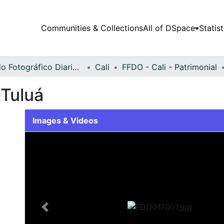
Communities & Collections
All of DSpace
Statist
Fondo Fotográfico Diario Occidente
Cali
FFDO - Cali - Patrimonial
Tuluá
Images & Videos
Slide 1 of 2
Previous