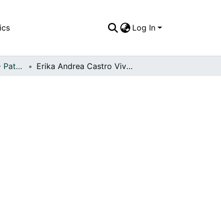
ics
Log In
FFDO - Personajes - Patrimonial
Erika Andrea Castro Vivas, representa al Barrio Cabal Molina en el reinado de la Simpatía