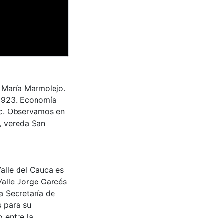
o María Marmolejo.
1923. Economía
etc. Observamos en
s, vereda San
Valle del Cauca es
Valle Jorge Garcés
a Secretaría de
s para su
 entre la