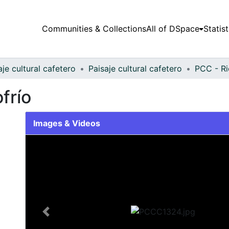
Communities & Collections
All of DSpace
Statist
aje cultural cafetero
Paisaje cultural cafetero
PCC - Ri
frío
Images & Videos
Slide 1 of 1
Previous