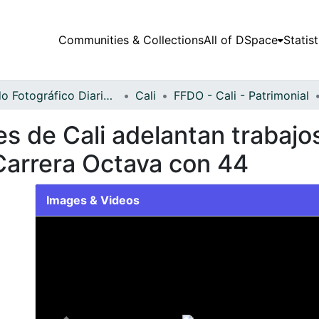
Communities & Collections
All of DSpace
Statist
Fondo Fotográfico Diario Occidente
Cali
FFDO - Cali - Patrimonial
 de Cali adelantan trabajos
 Carrera Octava con 44
Images & Videos
Slide 1 of 1