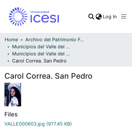
(curren
Log In
Communities & Collec
All of DSpace
Home
Archivo del Patrimonio Fotográfico y Fílmico del Valle del Cauca
Municipios del Valle del Cauca
Statistics
Municipios del Valle del Cauca
Carol Correa. San Pedro
Carol Correa. San Pedro
Files
VALLE000603.jpg
(977.45 KB)