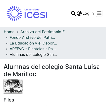
(curren
Log In
Communities & Collec
All of DSpace
Home
Archivo del Patrimonio Fotográfico y Fílmico del Valle del Cauca
Fondo Archivo del Patrimonio Fotográfico y Fílmico del Valle del Cauca
Statistics
La Educación y el Deporte
APFFVC - Planteles - Patrimonial
Alumnas del colegio Santa Luisa de Marilloc
Alumnas del colegio Santa Luisa
de Marilloc
Files