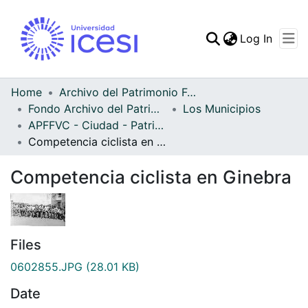
(curren
Log In
Communities & Collec
All of DSpace
Home
Archivo del Patrimonio Fotográfico y Fílmico del Valle del Cauca
Fondo Archivo del Patrimonio Fotográfico y Fílmico del Valle del Cauca
Los Municipios
Statistics
APFFVC - Ciudad - Patrimonial
Competencia ciclista en Ginebra
Competencia ciclista en Ginebra
Files
0602855.JPG
(28.01 KB)
Date