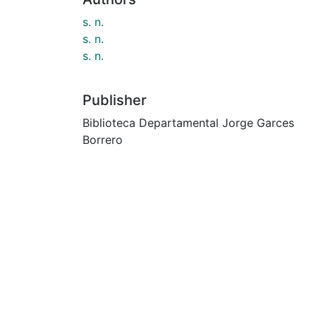
s. n.
s. n.
s. n.
Publisher
Biblioteca Departamental Jorge Garces
Borrero