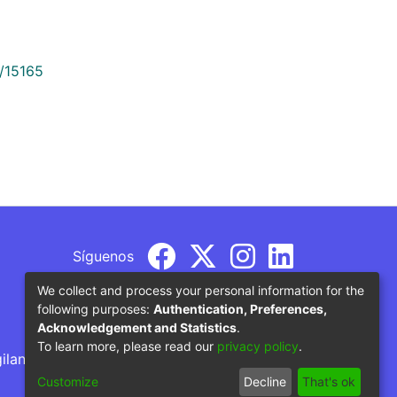
9/15165
Síguenos
We collect and process your personal information for the
following purposes:
Authentication, Preferences,
Acknowledgement and Statistics
.
To learn more, please read our
privacy policy
.
gilancia por parte del Ministerio de Educación
Customize
Decline
That's ok