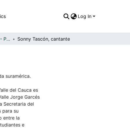
ics
Log In
APFFVC - Personajes - Patrimonial
Sonny Tascón, cantante
da suramérica.
Valle del Cauca es
Valle Jorge Garcés
a Secretaria del
s para su
 entre la
tudiantes e