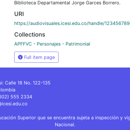
Biblioteca Departamental Jorge Garces Borrero.
URI
https://audiovisuales.icesi.edu.co/handle/12345678
Collections
APFFVC - Personajes - Patrimonial
Full item page
si: Calle 18 No. 122-135
olombia
(602) 555 2334
@icesi.edu.co
ucación Superior que se encuentra sujeta a inspección y vi
Nacional.