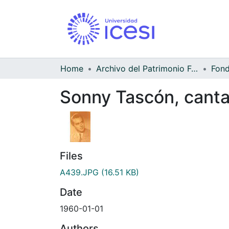
Home
Archivo del Patrimonio Fotográfico y Fílmico del Valle del Cauca
Sonny Tascón, cant
Files
A439.JPG
(16.51 KB)
Date
1960-01-01
Authors