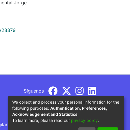
mental Jorge
9/28379
Síguenos
We collect and process your personal information for the
following purposes:
Authentication, Preferences,
Acknowledgement and Statistics
.
To learn more, please read our
privacy policy
.
gilancia por parte del Ministerio de Educación