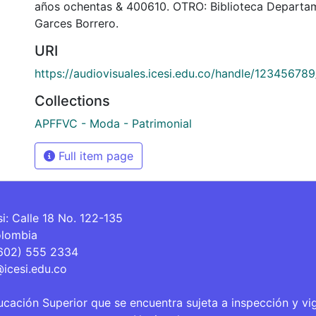
años ochentas & 400610. OTRO: Biblioteca Departa
Garces Borrero.
URI
https://audiovisuales.icesi.edu.co/handle/12345678
Collections
APFFVC - Moda - Patrimonial
Full item page
si: Calle 18 No. 122-135
olombia
(602) 555 2334
@icesi.edu.co
ucación Superior que se encuentra sujeta a inspección y vi