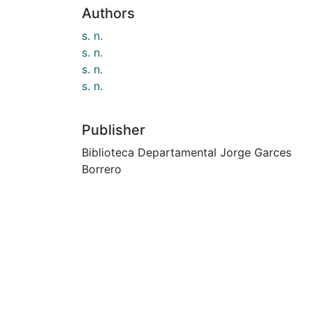
Authors
s. n.
s. n.
s. n.
s. n.
Publisher
Biblioteca Departamental Jorge Garces
Borrero