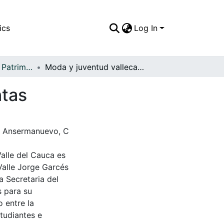
ics
Log In
APFFVC - Moda - Patrimonial
Moda y juventud vallecaucana en los años ochentas
ntas
. Ansermanuevo, C
Valle del Cauca es
Valle Jorge Garcés
a Secretaria del
s para su
 entre la
tudiantes e