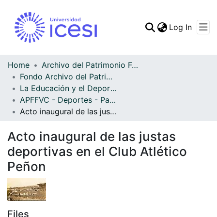
(curren
Log In
Communities & Collec
All of DSpace
Home
Archivo del Patrimonio Fotográfico y Fílmico del Valle del Cauca
Fondo Archivo del Patrimonio Fotográfico y Fílmico del Valle del Cauca
Statistics
La Educación y el Deporte
APFFVC - Deportes - Patrimonial
Acto inaugural de las justas deportivas en el Club Atlético Peñon
Acto inaugural de las justas
deportivas en el Club Atlético
Peñon
Files